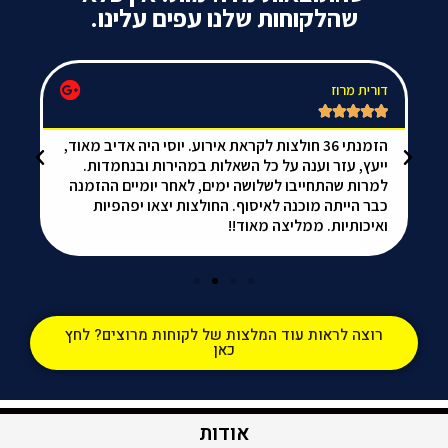
שהלקוחות שלנו עפים עלינו.
דורית מרוז
da






הזמנתי 36 חולצות לקראת אירוע. יוסי היה אדיב מאוד,
אל
ייעץ, עזר וענה על כל השאלות במהירות ובנחמדות.
הכ
למרות שהתחייבו לשלושה ימים, לאחר יומיים ההזמנה
ממ
כבר הייתה מוכנה לאיסוף. החולצות יצאו יפהפיות
ואיכותיות. ממליצה מאוד!!
רוצה לראות עוד המלצות של לקוחות מרוצים? לחץ
כאן
אודות