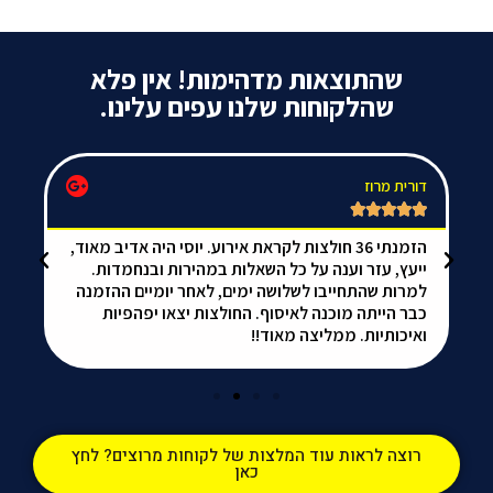
שהתוצאות מדהימות! אין פלא
שהלקוחות שלנו עפים עלינו.
דורית מרוז
da






הזמנתי 36 חולצות לקראת אירוע. יוסי היה אדיב מאוד,
אל
ייעץ, עזר וענה על כל השאלות במהירות ובנחמדות.
הכ
למרות שהתחייבו לשלושה ימים, לאחר יומיים ההזמנה
ממ
כבר הייתה מוכנה לאיסוף. החולצות יצאו יפהפיות
ואיכותיות. ממליצה מאוד!!
רוצה לראות עוד המלצות של לקוחות מרוצים? לחץ
כאן