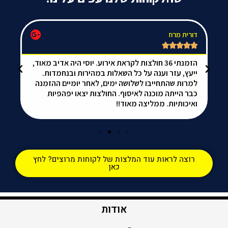
דורית מרוז
da






הזמנתי 36 חולצות לקראת אירוע. יוסי היה אדיב מאוד,
אל
ייעץ, עזר וענה על כל השאלות במהירות ובנחמדות.
הכ
למרות שהתחייבו לשלושה ימים, לאחר יומיים ההזמנה
ממ
כבר הייתה מוכנה לאיסוף. החולצות יצאו יפהפיות
ואיכותיות. ממליצה מאוד!!
רוצה לראות עוד המלצות של לקוחות מרוצים? לחץ
כאן
אודות