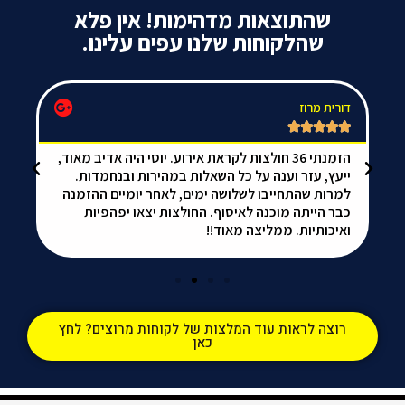
שהתוצאות מדהימות! אין פלא
שהלקוחות שלנו עפים עלינו.
דורית מרוז
da






הזמנתי 36 חולצות לקראת אירוע. יוסי היה אדיב מאוד,
אל
ייעץ, עזר וענה על כל השאלות במהירות ובנחמדות.
הכ
למרות שהתחייבו לשלושה ימים, לאחר יומיים ההזמנה
ממ
כבר הייתה מוכנה לאיסוף. החולצות יצאו יפהפיות
ואיכותיות. ממליצה מאוד!!
רוצה לראות עוד המלצות של לקוחות מרוצים? לחץ
כאן