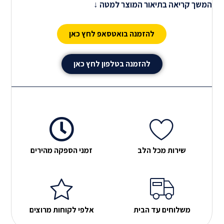
המשך קריאה בתיאור המוצר למטה ↓
הכלה , לאחיינים , לחברים .להורים , לחברות ופשוט לכולם
ההדפסות שלנו מתבצעות על חולצות כותנה או דרייפיט
להזמנה בואטסאפ לחץ כאן
ומגיעות בכל המידות לילדים ולמבוגרים.
חשוב לדעת
אנו
משתמשים במוצרים האיכותיים ביותר, ובמכונות המתקדמות
להזמנה בטלפון לחץ כאן
ביותר על מנת לספק לכם את המוצר המושלם.
שירות מכל הלב
זמני הספקה מהירים
משלוחים עד הבית
אלפי לקוחות מרוצים