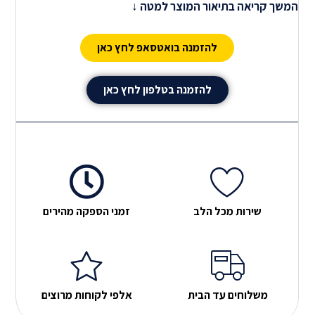
המשך קריאה בתיאור המוצר למטה ↓
הכלה , לאחיינים , לחברים .להורים , לחברות ופשוט לכולם
ההדפסות שלנו מתבצעות על חולצות כותנה או דרייפיט
להזמנה בואטסאפ לחץ כאן
ומגיעות בכל המידות לילדים ולמבוגרים.
חשוב לדעת
אנו
משתמשים במוצרים האיכותיים ביותר, ובמכונות המתקדמות
להזמנה בטלפון לחץ כאן
ביותר על מנת לספק לכם את המוצר המושלם.
שירות מכל הלב
זמני הספקה מהירים
משלוחים עד הבית
אלפי לקוחות מרוצים