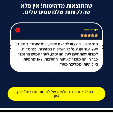
שהתוצאות מדהימות! אין פלא
שהלקוחות שלנו עפים עלינו.
דורית מרוז
da






הזמנתי 36 חולצות לקראת אירוע. יוסי היה אדיב מאוד,
אל
ייעץ, עזר וענה על כל השאלות במהירות ובנחמדות.
הכ
למרות שהתחייבו לשלושה ימים, לאחר יומיים ההזמנה
ממ
כבר הייתה מוכנה לאיסוף. החולצות יצאו יפהפיות
ואיכותיות. ממליצה מאוד!!
רוצה לראות עוד המלצות של לקוחות מרוצים? לחץ
כאן