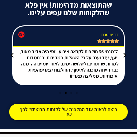
שהתוצאות מדהימות! אין פלא
שהלקוחות שלנו עפים עלינו.
דורית מרוז
da






הזמנתי 36 חולצות לקראת אירוע. יוסי היה אדיב מאוד,
אל
ייעץ, עזר וענה על כל השאלות במהירות ובנחמדות.
הכ
למרות שהתחייבו לשלושה ימים, לאחר יומיים ההזמנה
ממ
כבר הייתה מוכנה לאיסוף. החולצות יצאו יפהפיות
ואיכותיות. ממליצה מאוד!!
רוצה לראות עוד המלצות של לקוחות מרוצים? לחץ
כאן