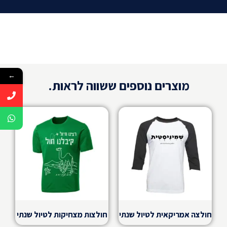
קפוצ'ונים לטיול שנתי
יוצאים לטיול הגדול בחורף? דאגנו לחמם אתכם בקפוצ'ונים
וסווטשירטים סופר איכותיים שמגיעים בכל הצבעים ובכל
המידות וכמבון במחירים סופר משתלמים.
הדפסה על חולצות בירושלים | חולצות מהיום להיום
←
מוצרים נוספים ששווה לראות.
לקח לכם הרבה זמן לחשוב על משפט וצבע לטיול המדובר.
לא נורא גם אם נזכרתם יום לפני, תוכלו למצוא אצלנו מבחר
ענק של מוצרים שמודפסים מהיום להיום או מהיום למחר.
חולצה אמריקאית לטיול שנתי
חולצות מצחיקות לטיול שנתי