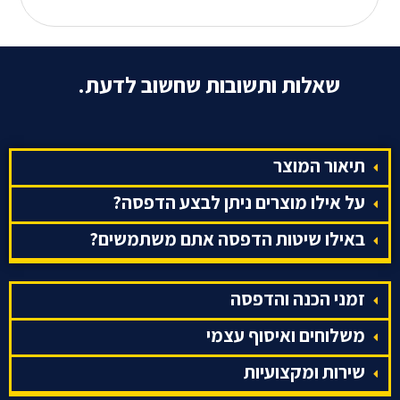
"אם אתה לא חלק מזה אתה לעולם לא תבין"
"אלוהים ברא את ט' 4 וכל השאר aliexpress"
שאלות ותשובות שחשוב לדעת.
על מה עוד אתם מדפיסים לטיול שנתי ?
בא לכם לגוון בעוד מוצרים מדליקים? אצתנו ניתן לבצע
תיאור המוצר
הדפסה על כובעי טמבל כובעי שמש ועוד תיקי שרוך,
בקבוקים
ועוד ים של מוצרים מדליקים שישאירו לכם זיכרון
על אילו מוצרים ניתן לבצע הדפסה?
נעים מהטיול.
באילו שיטות הדפסה אתם משתמשים?
חולצות לתנועות נוער
יוצאים לטיול בצופים ? עושים שבת בסניף? בא לכם חולצה
זמני הכנה והדפסה
מדליקה למזכרת? אנחנו כאן בשבילכם עם חולצות בכל
משלוחים ואיסוף עצמי
הסוגים והמידות במחירים מעולים לכל כיס ומשלוחים לכל
שירות ומקצועיות
רחבי הארץ