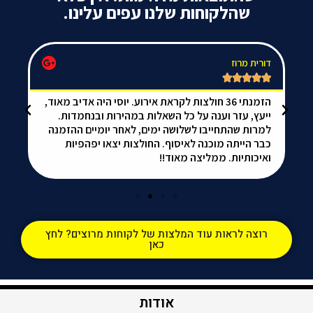
שהלקוחות שלנו עפים עלינו.
דורית מרוז
da






הזמנתי 36 חולצות לקראת אירוע. יוסי היה אדיב מאוד,
אל
ייעץ, עזר וענה על כל השאלות במהירות ובנחמדות.
הכ
למרות שהתחייבו לשלושה ימים, לאחר יומיים ההזמנה
ממ
כבר הייתה מוכנה לאיסוף. החולצות יצאו יפהפיות
ואיכותיות. ממליצה מאוד!!
רוצה לראות עוד המלצות של לקוחות מרוצים? לחץ
כאן
אודות