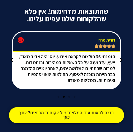
שהתוצאות מדהימות! אין פלא
שהלקוחות שלנו עפים עלינו.
דורית מרוז
da






הזמנתי 36 חולצות לקראת אירוע. יוסי היה אדיב מאוד,
אל
ייעץ, עזר וענה על כל השאלות במהירות ובנחמדות.
הכ
למרות שהתחייבו לשלושה ימים, לאחר יומיים ההזמנה
ממ
כבר הייתה מוכנה לאיסוף. החולצות יצאו יפהפיות
ואיכותיות. ממליצה מאוד!!
רוצה לראות עוד המלצות של לקוחות מרוצים? לחץ
כאן