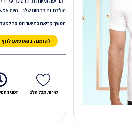
יותר יפה ומיוחדת. הדפסה על חולצ
הולדת זה התחום שלנו. היום אפשר
המשתתפים לובשים חולצה עם משפ
המשך קריאה בתיאור המוצר למטה 
המדליק הזה מוסיף רבות לחגיגה ו
הדפסת חולצות בודדת
להזמנה בואטסאפ לחץ כ
אנחנו בפמילי מדפיסים חולצות ב
אנחנו נדאג לעשות לכם את זה הכ
רעיונות ליום הולדת 50
הכל, אבל באמת הכל. זה יכול להי
שירות מכל הלב
זמני הספק
הסבתא עם כל הנכדים. משפט מדלי
באמת תלוי באירוע שאתם מארגני
מיוחד היא מאד תתרגש שכולם ילב
משפט שהיא אוהבת או משפט שמבי