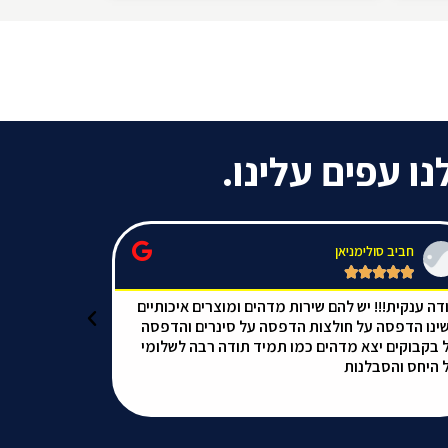
 עפים עלינו.
חביב סולימניאן
naama cohen










דה ענקית!!! יש להם שירות מדהים ומוצרים איכותיים
שירות מהיר, ס
ינו הדפסה על חולצות הדפסה על סינרים והדפסה
 בקבוקים יצא מדהים כמו תמיד תודה רבה לשלומי
בצהריים של יו
 היחס והסבלנות
הבקשה שלי.ש