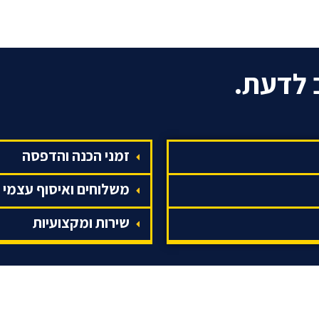
שמחייב חגיגה אמיתית, יש לנו כמ
 לדעת.
אני לא בן 50 אני בן 20 עם 30 שנות ניסיון
לקח לי 50 שנה להראות כל כך טוב
50 שנה העולם נהנה ממני
50 זה ה20 החדש
זמני הכנה והדפסה
משלוחים ואיסוף עצמי
חולצות יום הולדת מהיום להיום
שירות ומקצועיות
הכל כבר מוכן.. יש בלונים, עוגה 
הדפסה עוד באותו היום על חולצות
שאנשים מאד אוהבים זה
הדפסה ע
אנחנו משתמשים במכונות המתקדמו