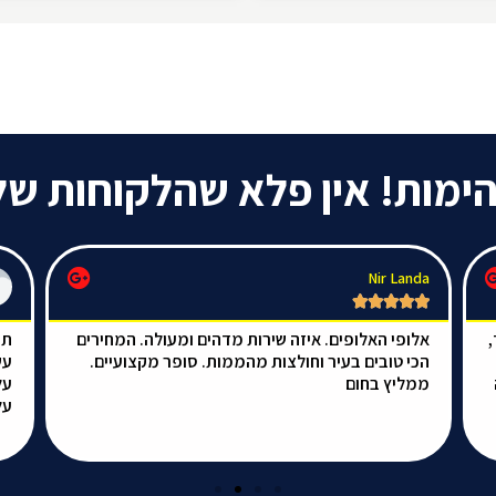
מות! אין פלא שהלקוחות שלנו
Nir Landa





,
אלופי האלופים. איזה שירות מדהים ומעולה. המחירים
תו
הכי טובים בעיר וחולצות מהממות. סופר מקצועיים.
עש
ממליץ בחום
על
על