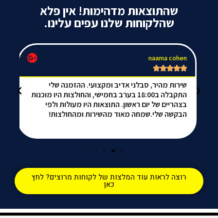
שהתוצאות מדהימות! אין פלא
שהלקוחות שלנו עפים עלינו.
naama cohen
דו






שירות מהיר, סבלני אדיב ומקצועי. ההזמנה שלי
התקבלה ב18:00 בערב בחמישי, והחולצות היו מוכנות
יי
בצהריים של יום ראשון. התוצאות היו מעולות ולפי
למ
הבקשה שלי.שמחה מאוד מהשירות ומהחולצות!
כב
וא
רוצה לראות עוד המלצות של לקוחות מרוצים? לחץ
כאן