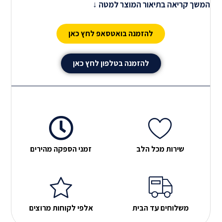
המשך קריאה בתיאור המוצר למטה ↓
הכלה , לאחיינים , לחברים .להורים , לחברות ופשוט לכולם
ההדפסות שלנו מתבצעות על חולצות כותנה או דרייפיט
להזמנה בואטסאפ לחץ כאן
ומגיעות בכל המידות לילדים ולמבוגרים.
חשוב לדעת
אנו
משתמשים במוצרים האיכותיים ביותר, ובמכונות המתקדמות
להזמנה בטלפון לחץ כאן
ביותר על מנת לספק לכם את המוצר המושלם.
שירות מכל הלב
זמני הספקה מהירים
משלוחים עד הבית
אלפי לקוחות מרוצים