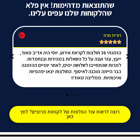
שהתוצאות מדהימות! אין פלא
שהלקוחות שלנו עפים עלינו.
דורית מרוז
da






הזמנתי 36 חולצות לקראת אירוע. יוסי היה אדיב מאוד,
אל
ייעץ, עזר וענה על כל השאלות במהירות ובנחמדות.
הכ
למרות שהתחייבו לשלושה ימים, לאחר יומיים ההזמנה
ממ
כבר הייתה מוכנה לאיסוף. החולצות יצאו יפהפיות
ואיכותיות. ממליצה מאוד!!
רוצה לראות עוד המלצות של לקוחות מרוצים? לחץ
כאן