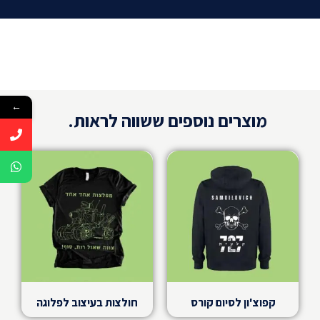
אצלנו ניתן לבצע
הדפסה על כובעים
, דגלי יחידה, תיקי
שרוך, סופטשילים, מטריות, תיקי רחצה ועוד. בהדפסה
איכותית מאד ומקצועיות מאד שתחזיק לכם לאורך שנים.
חשוב לדעת,
אנו משתמשים במוצרים האיכותיים ביותר,
ובמכונות המתקדמות ביותר על מנת לספק לכם את המוצר
←
מוצרים נוספים ששווה לראות.
המושלם. יש לנו משלוחים לכל רחבי הארץ וכמובן שניתן
להגיע לאסוף מהחנות שלנו ברחוב אגריפס 44 בירושלים.
קפוצ'ון לסיום קורס
חולצות בעיצוב לפלוגה