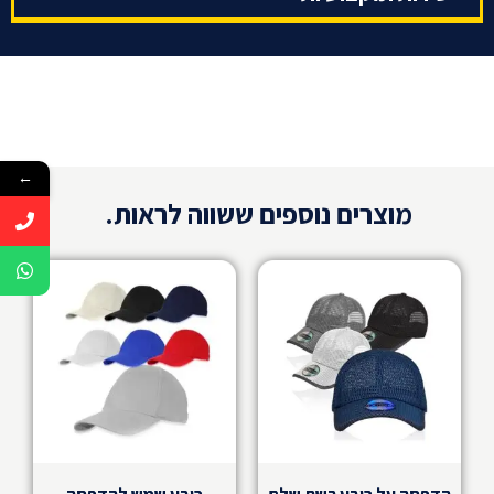
ומביא לשיפור בתדמית. זה מגביר את האמון ואת ההכרה
במותג. 3. שימושי: כובעים מודפסים הם פריט אופנתי
ושימושי שנלבש במהלך היום, הדבר שמגביר את הסיכוי
שעובדי החברה ילכו עם הכובעים לא רק בזמן העבודה ובכך
המותג יחשף לעוד אנשים. 4. לקוחות חדשים: הצעת כובעים
מודפסים כמתנה או פרס ללקוחות חדשים עשויה להביא
←
מוצרים נוספים ששווה לראות.
להתעניינות חדשה במוצרים או בשירותים של החברה. 5.
העברת מסר: כובעים מודפסים מאפשרים העברת מסר
ייחודי, תמונה או הקדשה שיכולה להרשות למותג לתקשר
בצורה קרובה עם לקוחות ולייצר קשר אישי וחזק עם הקהל
שלכם.
על איזה סוגי כובעים אתם מדפיסים?
אצלנו תמצאו מבחר ענק של כובעים כובעי טמבל, כובעי
רשת, כובע שמש, כובע טקטי, בנדנות, כובע ליגונר, כובע