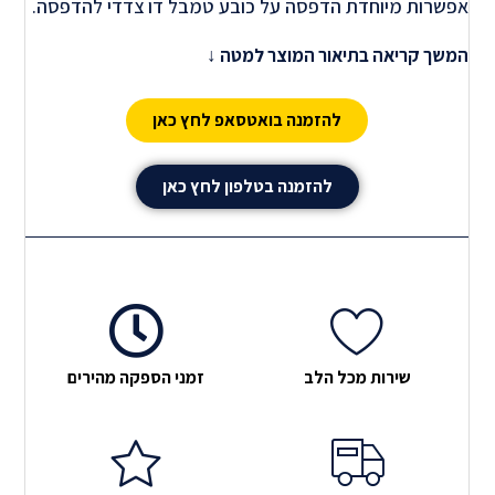
אפשרות מיוחדת הדפסה על כובע טמבל דו צדדי להדפסה.
הכובע מגיע ב2 צבעים והוא סופר איכותי. כובע טמבל
המשך קריאה בתיאור המוצר למטה ↓
מושלם ואיכותי שעליו ניתן להדפיס שמות, לוגו חברה, מיתוג
ליום הולדת ועוד
להזמנה בואטסאפ לחץ כאן
הדפסה על כובע ליגיונר – למה ? כובע!
להזמנה בטלפון לחץ כאן
ההדפסה על כובע ליגיונר היא אפשרות ייחודית ומרתקת
להעביר מסר אישי, ליצור זיכרון מיוחד או לקדם מטרה
מסוימת. כמה סיבות עיקריות להדפסה על כובעים כוללות:
1. הגנה מלאה מהשמש מקדימה מלמעלה ומאחורה מעולה
לאנשים שעובדים בחוץ: חוות, גגות ועוד. 2. אירועי חברה:
כובעים מודפסים עבור צוות חברה, כנסים, אירועים
שירות מכל הלב
זמני הספקה מהירים
ספורטיביים, חברתיים ועוד. ניתן להדפיס לוגו אישי, משפט
פרטי הקדשות או שמות צוות. 3. מתנות לעובדים וללקוחות:
כובע מודפס עם הלוגו של החברה שלך יכול לשמש מתנה