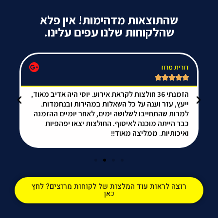
ההדפסה בצורה האיכותית והמהירה ביותר, אצלנו תמצאו
שהתוצאות מדהימות! אין פלא
כובעים בעיצוב אישי מהיום להיום אז אתם יכולים להיות
שהלקוחות שלנו עפים עלינו.
רגועים.
דורית מרוז
da






הזמנתי 36 חולצות לקראת אירוע. יוסי היה אדיב מאוד,
אל
ייעץ, עזר וענה על כל השאלות במהירות ובנחמדות.
הכ
למרות שהתחייבו לשלושה ימים, לאחר יומיים ההזמנה
ממ
כבר הייתה מוכנה לאיסוף. החולצות יצאו יפהפיות
ואיכותיות. ממליצה מאוד!!
רוצה לראות עוד המלצות של לקוחות מרוצים? לחץ
כאן