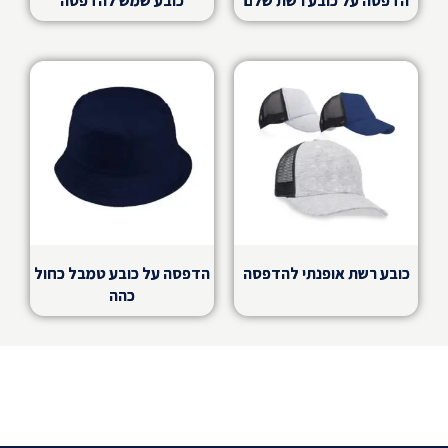
הדפסה על כובע רשת שלם
כובע שמש להדפסה
משולב ועוד
כובעי טמבל לטיול שנתי | כובע טמבל עם שם | כובעי
טמבל ליום הולדת
לא צריך סיבה מיוחדת בשביל להוציא כובעים עם הדפסה.
אבל ניתן לכם כמה אירועים שבהם כובע עם הדפסה בהחלט
יכול להיות הרעיון המושלם : כובעים לטיול שנתי עם משפט
מדליק או מצחיק על הכתה. כובעים לסוף מסלול עם שם
הפלוגה או שמות הלוחמים. לטיול חברה שיאחד את
כובע רשת אופנתי להדפסה
הדפסה על כובע טמבל כחול
העובדים.
כהה
הדפסה על כובעים מהיום להיום
נזכרתם בשנייה האחרונה שבא לכם כובעים לטיול מחר?
צריכים
מתנת סוף שנה
? כובעים עם שם לילדי הגן אבל
המסיבה מחר? אנחנו ב-FAMILY עושים את הכל לבצע את