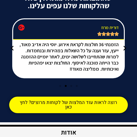
שהלקוחות שלנו עפים עלינו.
Nir Landa





 חולצות לקראת אירוע. יוסי היה אדיב מאוד,
אלופי האלופים. איזה שירות מ
ל כל השאלות במהירות ובנחמדות.
הכי טובים בעיר וחולצות מהממ
שלושה ימים, לאחר יומיים ההזמנה
ממליץ בחום
איסוף. החולצות יצאו יפהפיות
 מאוד!!
רוצה לראות עוד המלצות של לקוחות מרוצים? לחץ
כאן
אודות