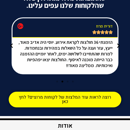
שהלקוחות שלנו עפים עלינו.
דורית מרוז
da






הזמנתי 36 חולצות לקראת אירוע. יוסי היה אדיב מאוד,
אל
ייעץ, עזר וענה על כל השאלות במהירות ובנחמדות.
הכ
למרות שהתחייבו לשלושה ימים, לאחר יומיים ההזמנה
ממ
כבר הייתה מוכנה לאיסוף. החולצות יצאו יפהפיות
ואיכותיות. ממליצה מאוד!!
רוצה לראות עוד המלצות של לקוחות מרוצים? לחץ
כאן
אודות